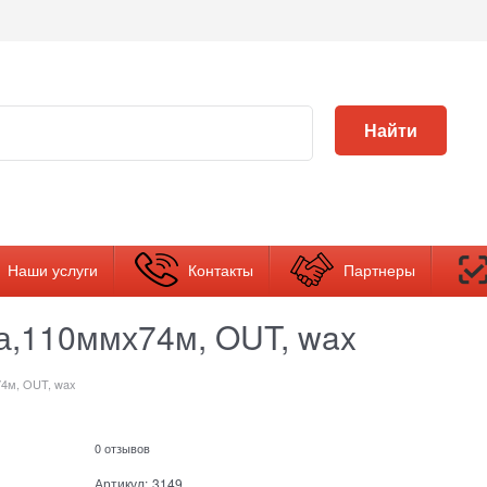
Найти
Наши услуги
Контакты
Партнеры
а,110ммх74м, OUT, wax
4м, OUT, wax
0 отзывов
Артикул:
3149