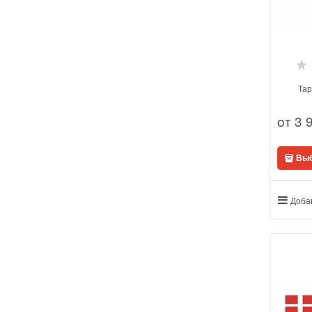
Тар
от
3 
Выб
Доба