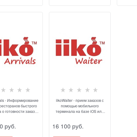
ivals - Информирование
iikoWaiter - прием заказов с
 ресторанов быстрого
помощью мобильного
а о готовности заказа
терминала на базе iOS или
дством электронного
Android
табло
0
 руб.
16 100
 руб.