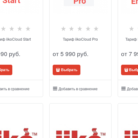
иф iikoCloud Start
Тариф iikoCloud Pro
Тариф i
990
 руб.
от
5 990
 руб.
от
7 9
рать
Выбрать
Выб
вить в сравнение
Добавить в сравнение
Добав