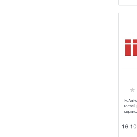
iikoArr
гостей
сервис
посре
16 10