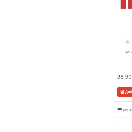
iikoS
38 90
Доб
Доба