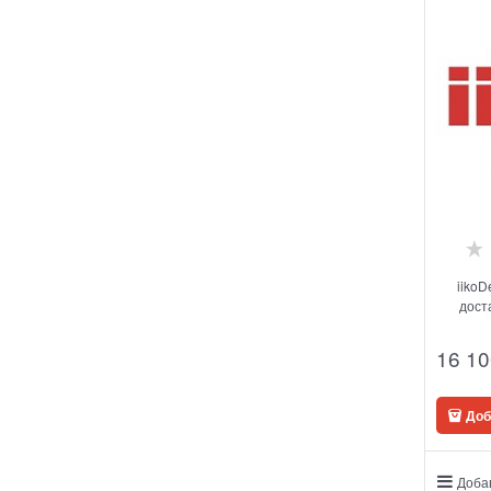
iikoD
дост
16 10
Доб
Доба