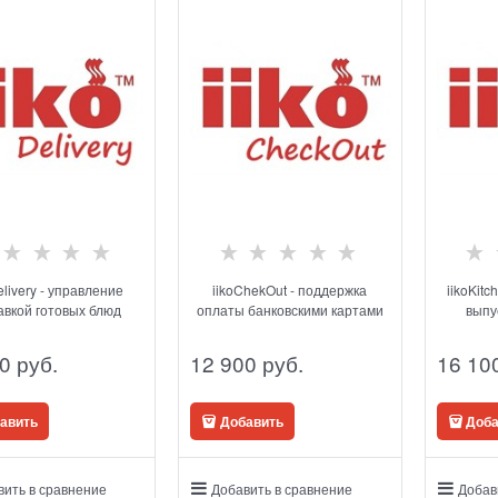
elivery - управление
iikoChekOut - поддержка
iikoKitc
авкой готовых блюд
оплаты банковскими картами
выпу
0
 руб.
12 900
 руб.
16 10
авить
Добавить
Доба
вить в сравнение
Добавить в сравнение
Добав